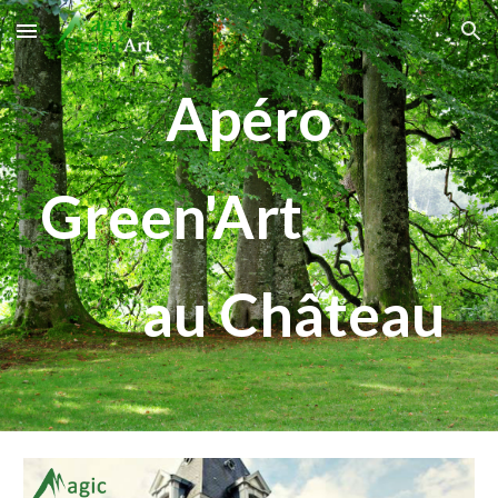
Skip to main content
Skip to navigation
Apéro
Green'Art
au
Château