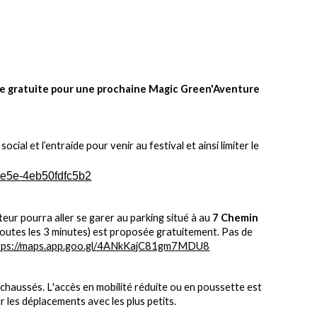
ce gratuite pour une prochaine Magic Green'Aventure
ial et l’entraide pour venir au festival et ainsi limiter le
-ae5e-4eb50fdfc5b2
cteur pourra
aller se garer au parking situé à au
7 Chemin
toutes les 3 minutes) est proposée gratuitement.
Pas de
tps://maps.app.goo.gl/4ANkKajC81gm7MDU8
 chaussés. L
'accès en mobilité réduite ou en poussette est
r les déplacements
avec les plus petits.