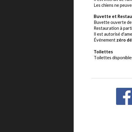
Les chiens ne peuvent
Buvette
et
Restau
B
uvette ouverte de
Restauration à parti
Il est
autorisé
d
'
ame
Événement
zéro dé
Toilettes
T
oilettes
disponibl