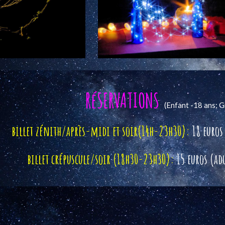
RéSERVATIONS
(Enfant -18 ans;
G
billet zénith/après-midi et soir(14h-23h30):
18 euros
billet crépuscule/soir (1
8
h30-23h30):
15 euros (ad