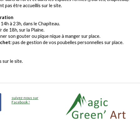
 pas être accueillis sur le site.
ration
 14h à 23h, dans le
C
hapiteau.
r de 18h, sur la Plaine.
ner son gouter ou pique nique
à manger sur place
.
chet:
p
as de gestion de vos poubelles personnelles sur place.
es
sur le site
.
suivez-nous sur
Facebook !