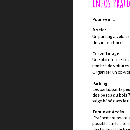
Infos Prati
Pour venir...
A vélo:
Un parking a vélo es
de votre choix
!
Co-voiturage:
Une plateforme local
nombre de voitures
Organiser un co-voit
Parking
Les participants
pe
des posés du bois
siège bébé dans la n
Tenue et Accès
L'évènement ayant l
possible sur le site
Il est interdit de f