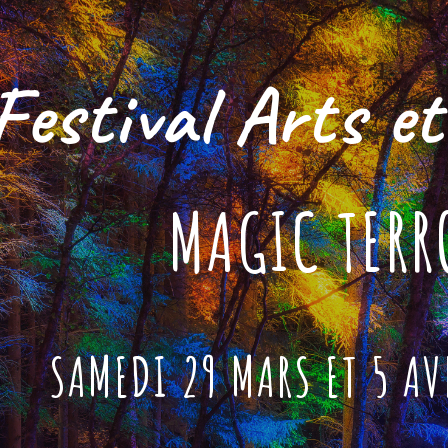
ip to main content
Skip to navigat
Festival
Arts et
MAGIC TERR
SAMEDI 29 MARS ET 5 AVR