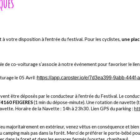
ques
t à votre disposition
à l'entrée du festival. P
our les cyclistes,
une pla
e de co-voiturage s’associe à notre événement pour favoriser le lien soc
.
urage le 05 Avril :
https://app.caroster.io/e/7d3ea399-9abb-444f
uvent
être déposés par le conducteur
à l'entrée
du
F
estival
. Le condu
 74160 FEIGERES
(1 min du dépose-minute). Une rotation de navette (
avette. Horaire de la Navette :
14h
à 23h30
.
Lien GPS du parking :
ht
ieu majoritairement en extérieur, venez vêtus en conséquence et bien
 du camping
mais pas dans la forêt. Merci de préférer le porte
-
bébé pou
umer dans la foret et dans les espaces fermés (yourtes, chapiteau).