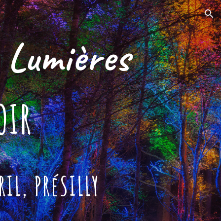
ion
 Lumières
OIR
IL, PR
é
SILLY