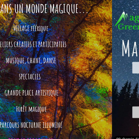
DANS UN MONDE MAGIQUE...
VILLAGE féérique
ELIERS CREATIFS ET PARTICIPATIFS
MUSIQUE, CHANT, DANSE
SPECTACLES
GRANDE PLACE ARTISTIQUE
Fo
rêt magique
PARCOURS NOCTURNE ILLUMINé